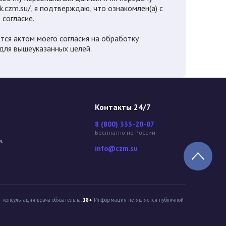
k.czm.su/, я подтверждаю, что ознакомлен(а) с
согласие.
тся актом моего согласия на обработку
для вышеуказанных целей.
Контакты 24/7
8 (800) 333-20-07
Бесплатно по России
м.
info@czm.su
 консультация врача обязательна.
18+
Информация не является публичной