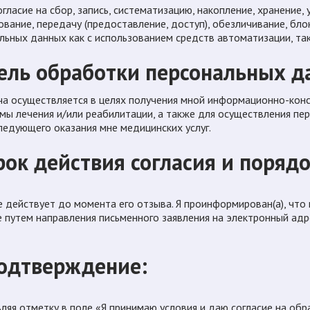
огласие на сбор, запись, систематизацию, накопление, хранение, 
ование, передачу (предоставление, доступ), обезличивание, бл
льных данных как с использованием средств автоматизации, так 
Цель обработки персональных д
а осуществляется в целях получения мной информационно-кон
мы лечения и/или реабилитации, а также для осуществления пер
ледующего оказания мне медицинских услуг.
Срок действия согласия и поряд
е действует до момента его отзыва. Я проинформирован(а), что
е путем направления письменного заявления на электронный ад
Подтверждение:
ляя отметку в поле «Я принимаю условия и даю согласие на обр