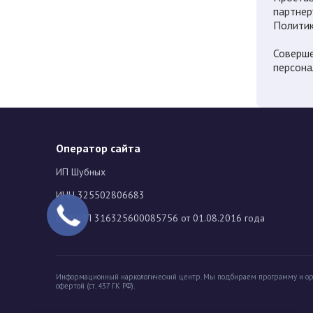
партнер
Политик
Соверше
персона
Оператор сайта
ИП Шубных
ИНН 325502806683
ОГРНИП 316325600085756 от 01.08.2016 года
Информационный наркологический центр. Мы подбираем программу и ор
офертой (ст. 437 ГК РФ).