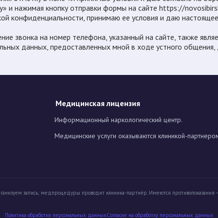
у» и нажимая кнопку отправки формы на сайте https://novosibirs
ой конфиденциальности, принимаю ее условия и даю настоящее 
ние звонка на номер телефона, указанный на сайте, также являе
льных данных, предоставленных мной в ходе устного общения, 
Медицинская лицензия
Информационный наркологический центр.
Медицинские услуги оказываются клиникой-партнеро
ганизуем запись; медпроцедуры проводит клиника-партнёр.
Имеются противопоказания —
Политика обработки персональных данных
Cогласие на обработку персональных данных