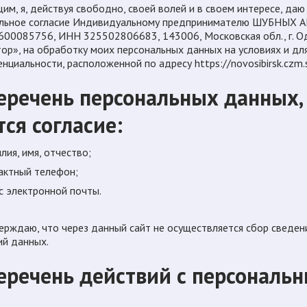
им, я, действуя свободно, своей волей и в своем интересе, да
ельное согласие Индивидуальному предпринимателю ШУБНЫ
00085756, ИНН 325502806683, 143006, Московская обл., г. Один
ор», на обработку моих персональных данных на условиях и дл
нциальности, расположенной по адресу https://novosibirsk.czm.s
Перечень персональных данных,
тся согласие:
ия, имя, отчество;
актный телефон;
с электронной почты.
ерждаю, что через данный сайт не осуществляется сбор сведени
ий данных.
Перечень действий с персонал