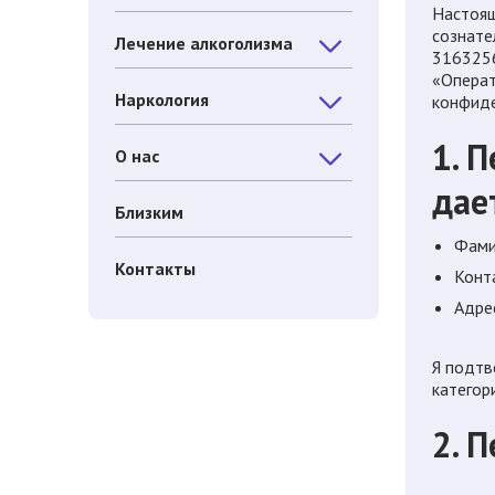
Настоящ
сознат
Лечение алкоголизма
3163256
«Операт
Наркология
конфиде
1. 
О нас
дае
Близким
Фамил
Контакты
Конт
Адре
Я подтв
категор
2. 